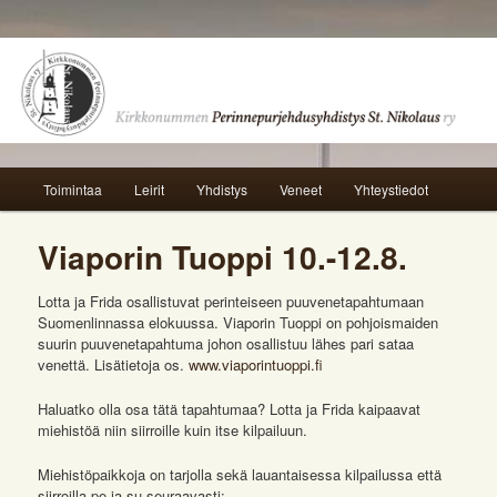
Main menu
Toimintaa
Leirit
Yhdistys
Veneet
Yhteystiedot
Skip to primary content
Skip to secondary content
Viaporin Tuoppi 10.-12.8.
Lotta ja Frida osallistuvat perinteiseen puuvenetapahtumaan
Suomenlinnassa elokuussa. Viaporin Tuoppi on pohjoismaiden
suurin puuvenetapahtuma johon osallistuu lähes pari sataa
venettä. Lisätietoja os.
www.viaporintuoppi.fi
Haluatko olla osa tätä tapahtumaa? Lotta ja Frida kaipaavat
miehistöä niin siirroille kuin itse kilpailuun.
Miehistöpaikkoja on tarjolla sekä lauantaisessa kilpailussa että
siirroilla pe ja su seuraavasti: