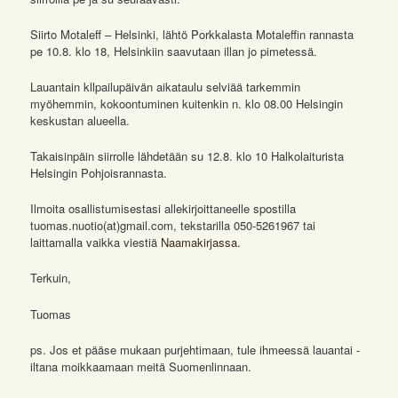
Siirto Motaleff – Helsinki, lähtö Porkkalasta Motaleffin rannasta
pe 10.8. klo 18, Helsinkiin saavutaan illan jo pimetessä.
Lauantain kllpailupäivän aikataulu selviää tarkemmin
myöhemmin, kokoontuminen kuitenkin n. klo 08.00 Helsingin
keskustan alueella.
Takaisinpäin siirrolle lähdetään su 12.8. klo 10 Halkolaiturista
Helsingin Pohjoisrannasta.
Ilmoita osallistumisestasi allekirjoittaneelle spostilla
tuomas.nuotio(at)gmail.com
, tekstarilla 050-5261967 tai
laittamalla vaikka viestiä
Naamakirjassa.
Terkuin,
Tuomas
ps. Jos et pääse mukaan purjehtimaan, tule ihmeessä lauantai -
iltana moikkaamaan meitä Suomenlinnaan.